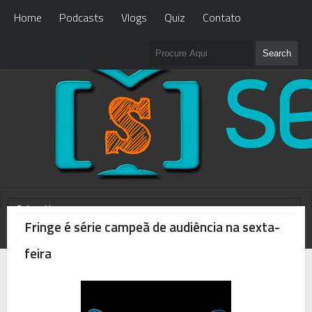
Home
Podcasts
Vlogs
Quiz
Contato
Fringe é série campeã de audiência na sexta-
WHAT'S NEW?
Loading...
feira