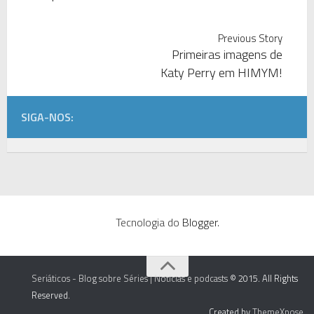
Previous Story
Primeiras imagens de
Katy Perry em HIMYM!
SIGA-NOS:
Tecnologia do
Blogger
.
Seriáticos - Blog sobre Séries | Notícias e podcasts
© 2015. All Rights
Reserved.
Created by
ThemeXpose