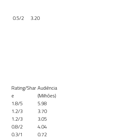
0.5/2
3.20
Rating/Shar
Audiência
e
(Milhões)
1.8/5
5.98
1.2/3
3.70
1.2/3
3.05
0.8/2
4.04
0.3/1
0.72