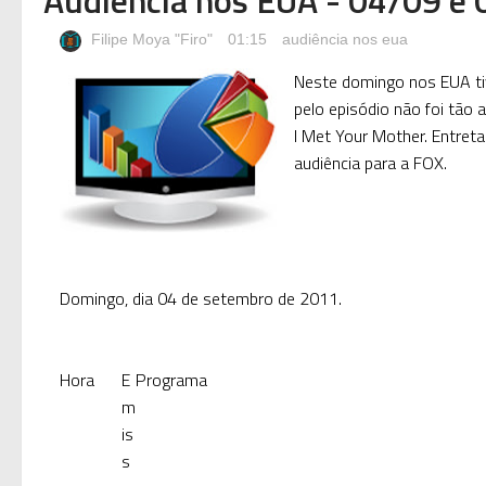
Filipe Moya "Firo"
01:15
audiência nos eua
Neste domingo nos EUA tiv
pelo episódio não foi tão 
I Met Your Mother. Entretan
audiência para a FOX.
Domingo, dia 04 de setembro de 2011.
Hora
E
Programa
m
is
s