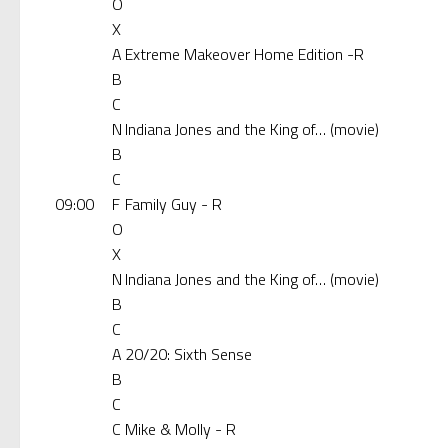
O
X
A
Extreme Makeover Home Edition -R
B
C
N
Indiana Jones and the King of… (movie)
B
C
09:00
F
Family Guy - R
O
X
N
Indiana Jones and the King of… (movie)
B
C
A
20/20: Sixth Sense
B
C
C
Mike & Molly - R