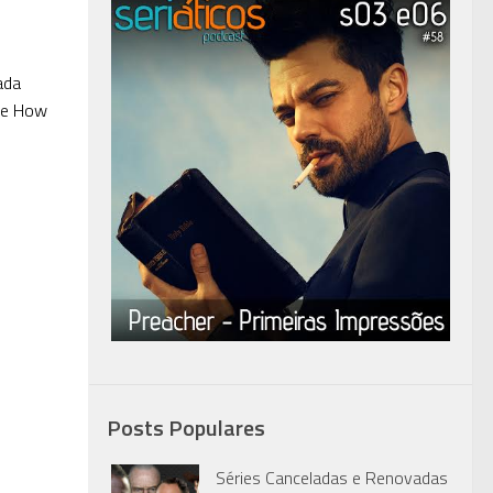
ada
n e How
Posts Populares
Séries Canceladas e Renovadas