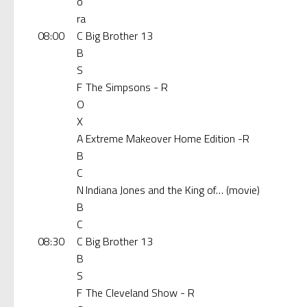
o
ra
08:00
C
Big Brother 13
B
S
F
The Simpsons - R
O
X
A
Extreme Makeover Home Edition -R
B
C
N
Indiana Jones and the King of… (movie)
B
C
08:30
C
Big Brother 13
B
S
F
The Cleveland Show - R