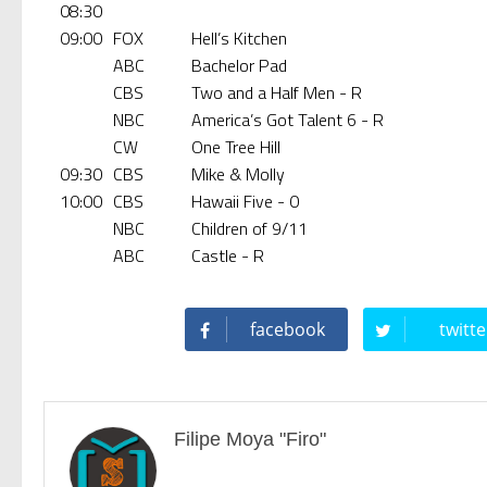
08:30
09:00
FOX
Hell’s Kitchen
ABC
Bachelor Pad
CBS
Two and a Half Men - R
NBC
America’s Got Talent 6 - R
CW
One Tree Hill
09:30
CBS
Mike & Molly
10:00
CBS
Hawaii Five - 0
NBC
Children of 9/11
ABC
Castle - R
facebook
twitte
Filipe Moya "Firo"