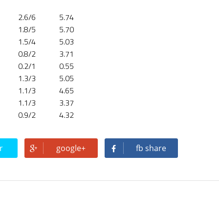
2.6/6
5.74
1.8/5
5.70
1.5/4
5.03
0.8/2
3.71
0.2/1
0.55
1.3/3
5.05
1.1/3
4.65
1.1/3
3.37
0.9/2
4.32
r
google+
fb share