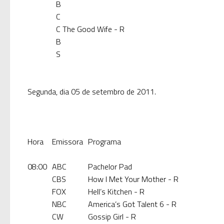
B
C
C
The Good Wife - R
B
S
Segunda, dia 05 de setembro de 2011.
Hora
Emissora
Programa
08:00
ABC
Pachelor Pad
CBS
How I Met Your Mother - R
FOX
Hell’s Kitchen - R
NBC
America’s Got Talent 6 - R
CW
Gossip Girl - R