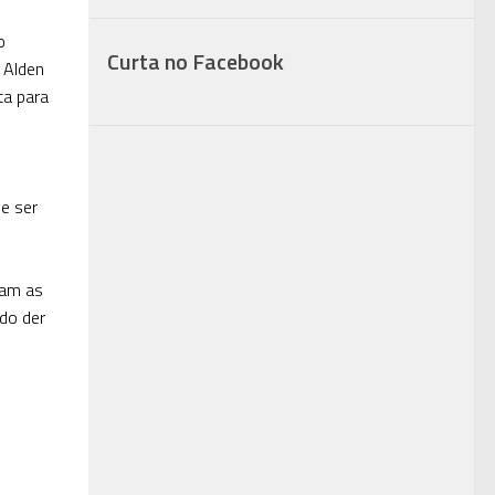
o
Curta no Facebook
 Alden
ta para
e ser
iam as
do der