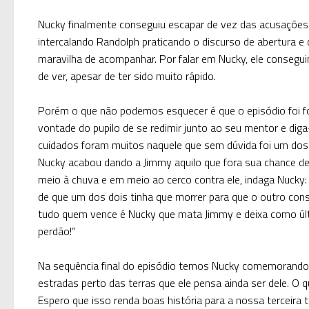
Nucky finalmente conseguiu escapar de vez das acusações 
intercalando Randolph praticando o discurso de abertura 
maravilha de acompanhar. Por falar em Nucky, ele consegu
de ver, apesar de ter sido muito rápido.
Porém o que não podemos esquecer é que o episódio foi f
vontade do pupilo de se redimir junto ao seu mentor e dig
cuidados foram muitos naquele que sem dúvida foi um dos m
Nucky acabou dando a Jimmy aquilo que fora sua chance d
meio à chuva e em meio ao cerco contra ele, indaga Nucky: “
de que um dos dois tinha que morrer para que o outro cons
tudo quem vence é Nucky que mata Jimmy e deixa como últi
perdão!”
Na sequência final do episódio temos Nucky comemorando 
estradas perto das terras que ele pensa ainda ser dele. O 
Espero que isso renda boas história para a nossa terceira