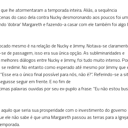
que lhe atormentaram a temporada inteira. Aliás, a sequência
e cenas do caso dela contra Nucky desmoronando aos poucos foi u
indo ‘dobrar’ Margareth e fazendo-a casar com ele também foi algo
ocado mesmo é na relação de Nucky e Jimmy. Notava-se clarament
a-se de passagem, isso era sua única opção. As subliminaridades e
elhores diálogos entre Nucky e Jimmy, foi tudo muito intenso. Por
e se redimir. No entanto como esperado até mesmo por Jimmy que
Esse era o único final possível para nós, não é?”. Referindo-se a s
eguisse seguir em frente. E no fim de
mas palavras ouvidas por seu ex-pupilo a frase: “Eu não estou bu
aquilo que seria sua prosperidade com o investimento do governo
que ele não sabe é que uma Margareth passou as terras para a Igreja
 temporada.