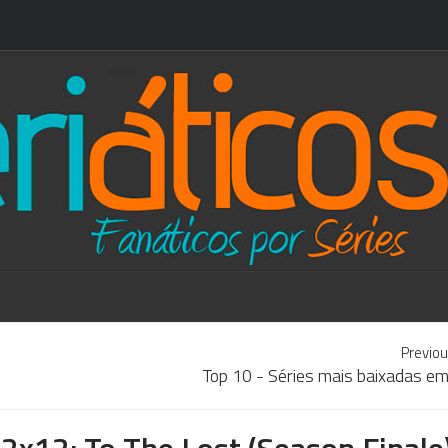
Previou
Top 10 - Séries mais baixadas e
2x12: To The Lost (Season Finale