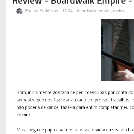
Equipe Seriáticos
11:24
boardwalk empire
,
review
Bom, inicialmente gostaria de pedir desculpas por conta d
semestre que nos faz ficar atolado em provas, trabalhos, s
não poderia deixar de fazê-la para enfim completar meu 
Empire.
Mas chega de papo e vamos a nossa review da season fina