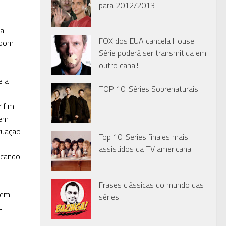
para 2012/2013
ma
FOX dos EUA cancela House!
 bom
Série poderá ser transmitida em
outro canal!
e a
TOP 10: Séries Sobrenaturais
 fim
 em
ituação
Top 10: Series finales mais
assistidos da TV americana!
scando
Frases clássicas do mundo das
 em
séries
.