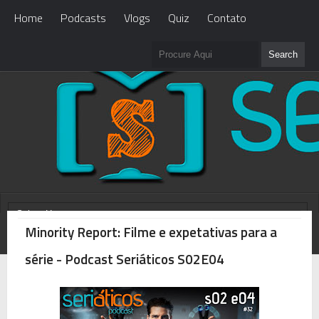
Home
Podcasts
Vlogs
Quiz
Contato
Minority Report: Filme e expetativas para a
WHAT'S NEW?
Loading...
série - Podcast Seriáticos S02E04