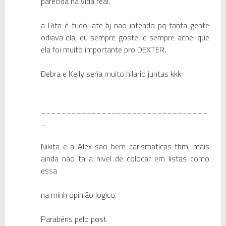
parecida na vida real.
a Rita é tudo, ate hj nao intendo pq tanta gente
odiava ela, eu sempre gostei e sempre achei que
ela foi muito importante pro DEXTER.
Debra e Kelly seria muito hilario juntas kkk
_________________________________
_
Nikita e a Alex sao bem carismaticas tbm, mais
ainda não ta a nivel de colocar em listas como
essa
na minh opinião logico.
Parabéns pelo post