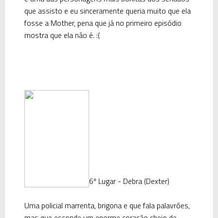
que assisto e eu sinceramente queria muito que ela
fosse a
Mother
, pena que já no primeiro episódio
mostra que ela não é. :(
6º Lugar - Debra (Dexter)
Uma policial marrenta, brigona e que fala palavrões,
mas que esconde um enorme coração cheio de