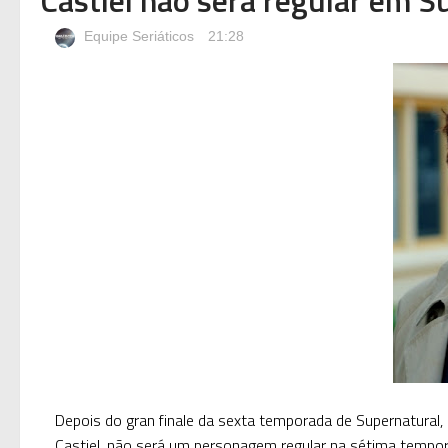
Equipe Seriáticos
21:28
Depois do
gran finale
da sexta temporada de Supernatural, o
Castiel, não será um personagem regular na sétima tempor