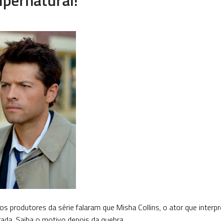
s produtores da série falaram que Misha Collins, o ator que interpr
ada. Saiba o motivo depois da quebra.