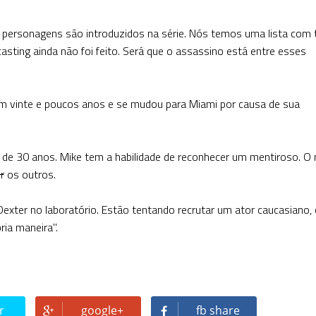
 personagens são introduzidos na série. Nós temos uma lista com 
sting ainda não foi feito. Será que o assassino está entre esses
em vinte e poucos anos e se mudou para Miami por causa de sua
 de 30 anos. Mike tem a habilidade de reconhecer um mentiroso. O 
r
os outros.
exter no laboratório. Estão tentando recrutar um ator caucasiano,
ia maneira".
r
google+
fb share