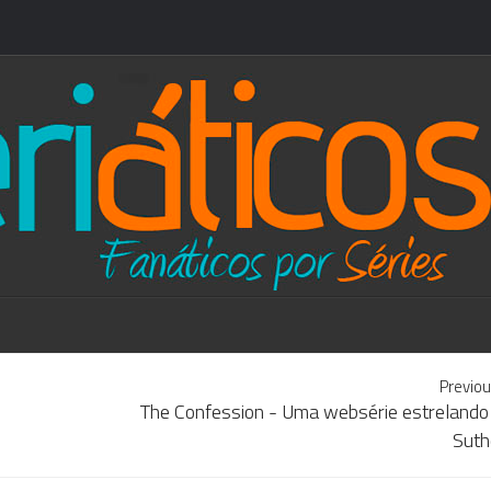
Previou
The Confession - Uma websérie estrelando 
Suth