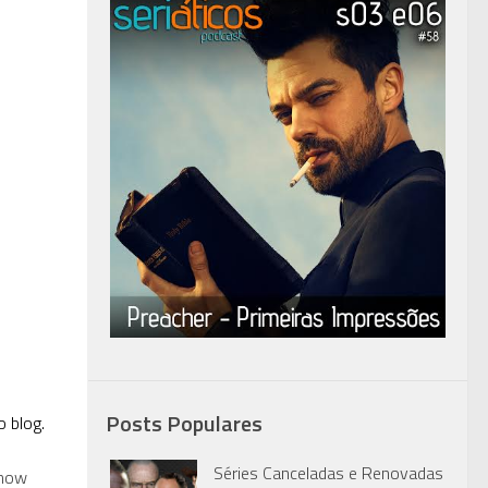
i
Posts Populares
 blog.
Séries Canceladas e Renovadas
show