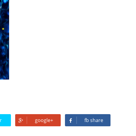
r
google+
fb share