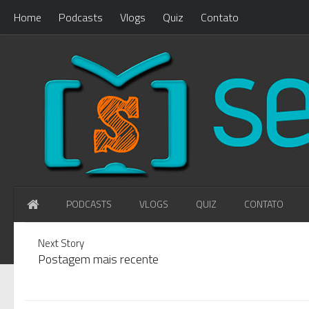
Home
Podcasts
Vlogs
Quiz
Contato
PODCASTS
VLOGS
QUIZ
CONTATO
WHAT'S NEW?
Loading...
Next Story
Postagem mais recente