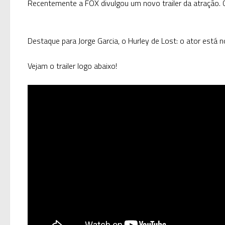
Recentemente a FOX divulgou um novo trailer da atração. Cl
Destaque para Jorge Garcia, o Hurley de Lost: o ator está n
Vejam o trailer logo abaixo!