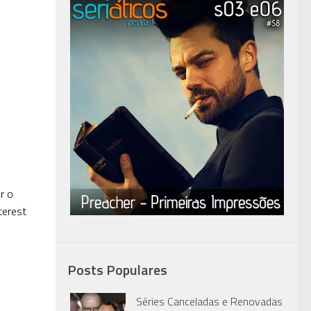
r o
terest
Posts Populares
Séries Canceladas e Renovadas