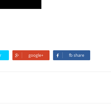
r
google+
fb share