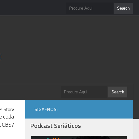
SIGA-NOS:
s Story
e cada
a CBS?
Podcast Seriáticos