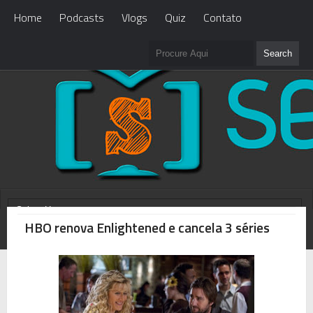
Home
Podcasts
Vlogs
Quiz
Contato
HBO renova Enlightened e cancela 3 séries
WHAT'S NEW?
Loading...