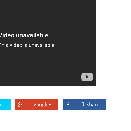
r
google+
fb share