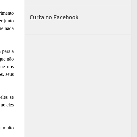
rimento
Curta no Facebook
r junto
ue nada
 para a
que não
que nos
s, seus
eles se
ue eles
a muito