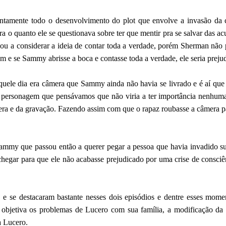
entamente todo o desenvolvimento do
plot
que envolve a invasão da 
 o quanto ele se questionava sobre ter que mentir pra se salvar das a
sou a considerar a ideia de contar toda a verdade, porém Sherman não 
ém e se Sammy abrisse a boca e contasse toda a verdade, ele seria preju
quele dia era câmera que Sammy ainda não havia se livrado e é aí que 
personagem que pensávamos que não viria a ter importância nenhuma
era e da gravação. Fazendo assim com que o rapaz roubasse a câmera p
Sammy que passou então a querer pegar a pessoa que havia invadido su
chegar para que ele não acabasse prejudicado por uma crise de consciê
e se destacaram bastante nesses dois episódios e dentre esses mome
objetiva os problemas de Lucero com sua família, a modificação da 
a Lucero.