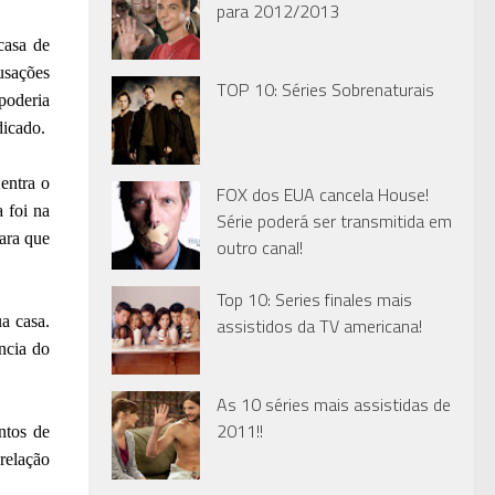
para 2012/2013
casa de
cusações
TOP 10: Séries Sobrenaturais
poderia
dicado.
entra o
FOX dos EUA cancela House!
 foi na
Série poderá ser transmitida em
ara que
outro canal!
Top 10: Series finales mais
a casa.
assistidos da TV americana!
ncia do
As 10 séries mais assistidas de
2011!!
ntos de
relação