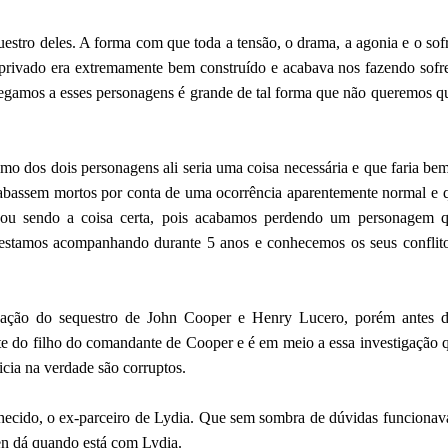
estro deles. A forma com que toda a tensão, o drama, a agonia e o sof
rivado era extremamente bem construído e acabava nos fazendo sofre
egamos a esses personagens é grande de tal forma que não queremos q
 dos dois personagens ali seria uma coisa necessária e que faria bem
acabassem mortos por conta de uma ocorrência aparentemente normal e 
abou sendo a coisa certa, pois acabamos perdendo um personagem 
tamos acompanhando durante 5 anos e conhecemos os seus conflito
gação do sequestro de John Cooper e Henry Lucero, porém antes d
te do filho do comandante de Cooper e é em meio a essa investigação q
cia na verdade são corruptos.
cido, o ex-parceiro de Lydia. Que sem sombra de dúvidas funcionav
en dá quando está com Lydia.