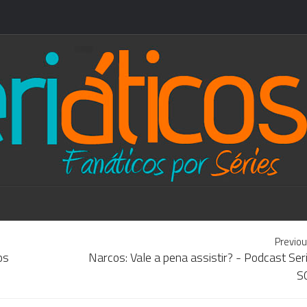
Previou
os
Narcos: Vale a pena assistir? - Podcast Ser
S