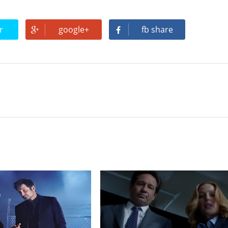
r
google+
fb share