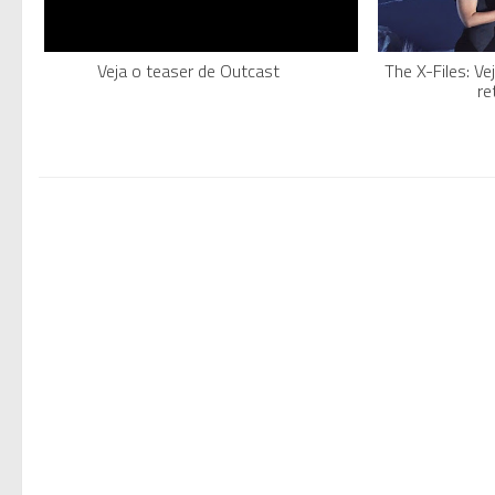
Veja o teaser de Outcast
The X-Files: Ve
re