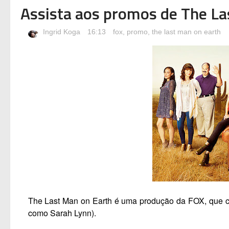
Assista aos promos de The La
Ingrid Koga
16:13
fox
,
promo
,
the last man on earth
The Last Man on Earth
é uma produção da FOX, que co
como Sarah Lynn).