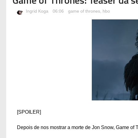
Ingrid Koga
06:06
game of thrones
,
hbo
[SPOILER]
Depois de nos mostrar a morte de Jon Snow, Game of 