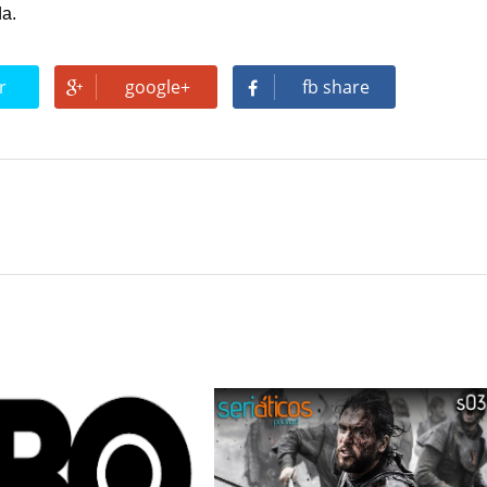
da.
r
google+
fb share