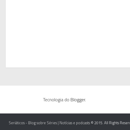
Tecnologia do
Blogger
.
Seriáticos - Blog sobre Séries | Notícias e podcasts
© 2015. All Rights Reser