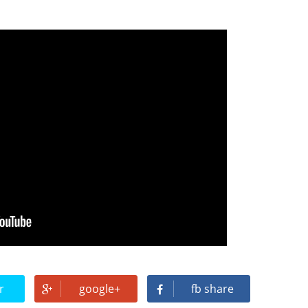
r
google+
fb share