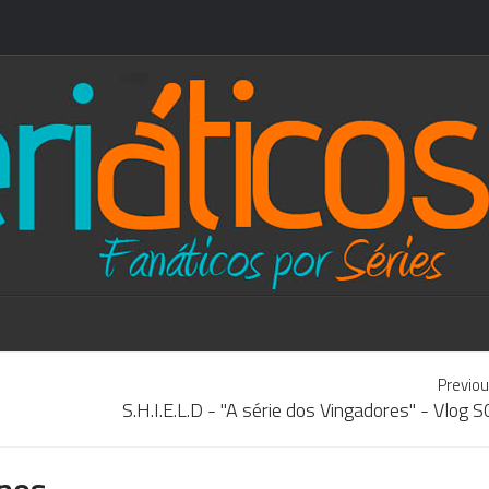
Previou
S.H.I.E.L.D - "A série dos Vingadores" - Vlog
nes