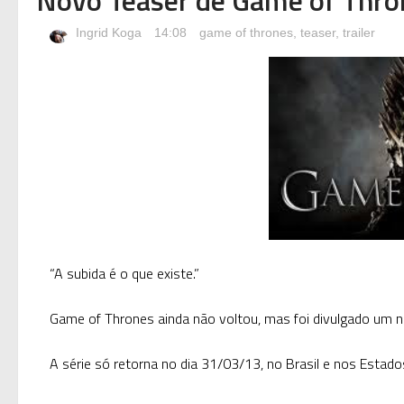
Ingrid Koga
14:08
game of thrones
,
teaser
,
trailer
“A subida é o que existe.”
Game of Thrones ainda não voltou, mas foi divulgado um n
A série só retorna no dia 31/03/13, no Brasil e nos Estad