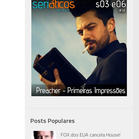
Posts Populares
FOX dos EUA cancela House!