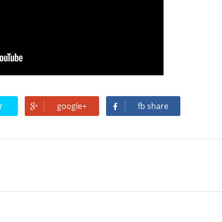
r
google+
fb share