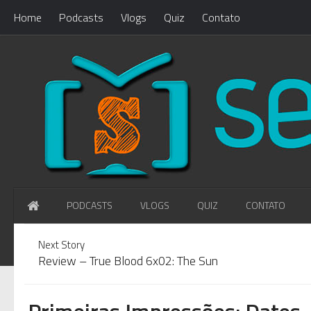
Home
Podcasts
Vlogs
Quiz
Contato
PODCASTS
VLOGS
QUIZ
CONTATO
WHAT'S NEW?
Loading...
Next Story
Review – True Blood 6x02: The Sun
Primeiras Impressões: Dates