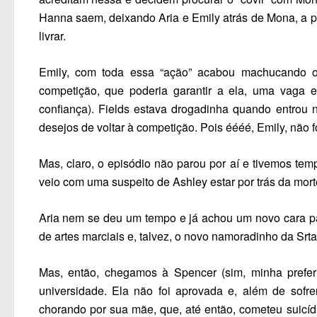
Hanna saem, deixando Aria e Emily atrás de Mona, a p
livrar.
Emily, com toda essa “ação” acabou machucando 
competição, que poderia garantir a ela, uma vaga 
confiança). Fields estava drogadinha quando entrou na
desejos de voltar à competição. Pois éééé, Emily, não 
Mas, claro, o episódio não parou por aí e tivemos t
veio com uma suspeito de Ashley estar por trás da mor
Aria nem se deu um tempo e já achou um novo cara para
de artes marciais e, talvez, o novo namoradinho da Srt
Mas, então, chegamos à Spencer (sim, minha prefe
universidade. Ela não foi aprovada e, além de sofr
chorando por sua mãe, que, até então, cometeu suicídio