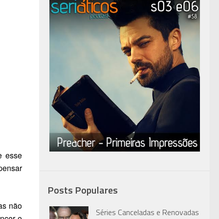
e esse
pensar
Posts Populares
as não
Séries Canceladas e Renovadas
encer e