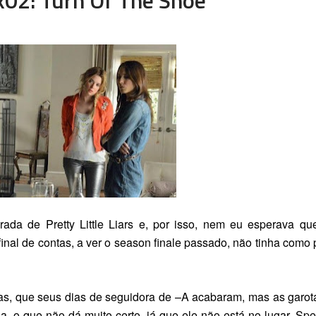
porada de
Pretty Little Liars
e, por isso, nem eu esperava qu
inal de contas, a ver o
season finale
passado, não tinha como 
as, que seus dias de seguidora de –A acabaram, mas as garot
, o que não dá muito certo, já que ele não está no lugar, Sp