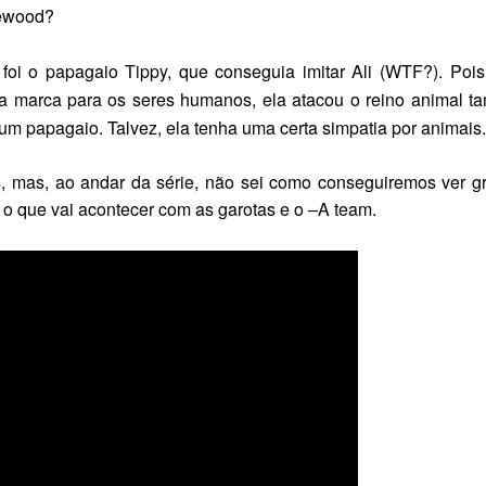
sewood?
foi o papagaio Tippy, que conseguia imitar Ali (WTF?). Pois
ua marca para os seres humanos, ela atacou o reino animal t
um papagaio. Talvez, ela tenha uma certa simpatia por animais.
s
, mas, ao andar da série, não sei como conseguiremos ver g
o que vai acontecer com as garotas e o
–A team
.