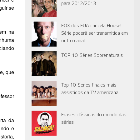
para 2012/2013
guir se
FOX dos EUA cancela House!
bem na
Série poderá ser transmitida em
enhuma
outro canal!
uciando
TOP 10: Séries Sobrenaturais
e, que
Top 10: Series finales mais
assistidos da TV americana!
ofessor
Frases clássicas do mundo das
rta da
séries
ando e
stória,