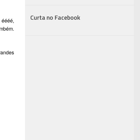
Curta no Facebook
 éééé,
ambém.
randes