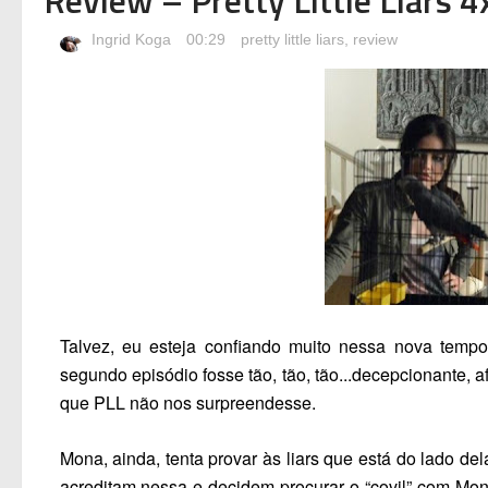
Ingrid Koga
00:29
pretty little liars
,
review
Talvez, eu esteja confiando muito nessa nova tem
segundo episódio fosse tão, tão, tão...decepcionante, af
que
PLL
não nos surpreendesse.
Mona, ainda, tenta provar às
liars
que está do lado del
acreditam nessa e decidem procurar o “covil” com Mona