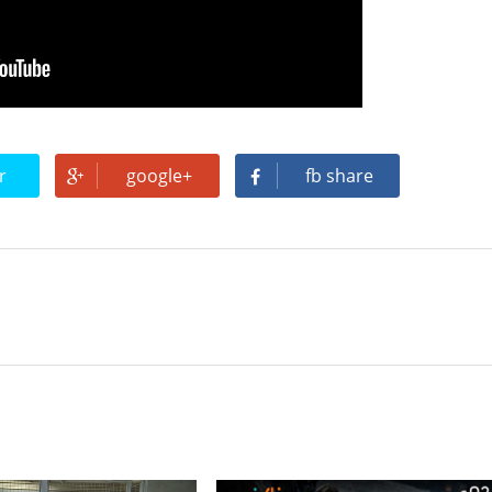
r
google+
fb share