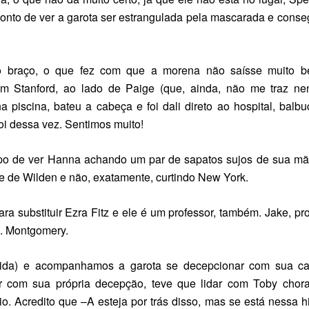
onto de ver a garota ser estrangulada pela mascarada e conse
o braço, o que fez com que a morena não saísse muito 
em Stanford, ao lado de Paige (que, ainda, não me traz n
 piscina, bateu a cabeça e foi dali direto ao hospital, balb
foi dessa vez. Sentimos muito!
empo de ver Hanna achando um par de sapatos sujos de sua mã
te de Wilden e não, exatamente, curtindo
New York
.
 substituir Ezra Fitz e ele é um professor, também. Jake, pr
a. Montgomery.
rida) e acompanhamos a garota se decepcionar com sua ca
er com sua própria decepção, teve que lidar com Toby chor
. Acredito que –A esteja por trás disso, mas se está nessa hi