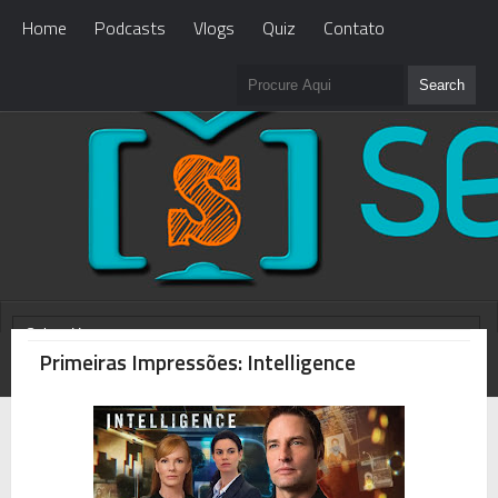
Home
Podcasts
Vlogs
Quiz
Contato
Primeiras Impressões: Intelligence
WHAT'S NEW?
Loading...