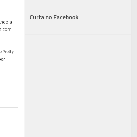
Curta no Facebook
ando a
ez com
ue
Pretty
por