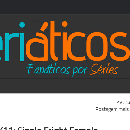
Previou
Postagem mais 
X11: Single Fright Female