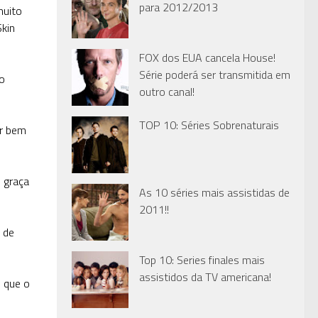
para 2012/2013
muito
Skin
FOX dos EUA cancela House!
Série poderá ser transmitida em
o
outro canal!
TOP 10: Séries Sobrenaturais
er bem
 graça
As 10 séries mais assistidas de
2011!!
 de
Top 10: Series finales mais
assistidos da TV americana!
s que o