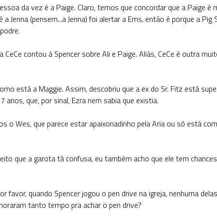
essoa da vez é a Paige. Claro, temos que concordar que a Paige é 
 a Jenna (pensem...a Jenna) foi alertar a Ems, então é porque a
Pig 
 podre.
CeCe contou à Spencer sobre Ali e Paige. Aliás, CeCe é outra muit
como está a Maggie. Assim, descobriu que a ex do Sr. Fitz está sup
 anos, que, por sinal, Ezra nem sabia que existia.
os o Wes, que parece estar apaixonadinho pela Aria ou só está com
jeito que a garota tá confusa, eu também acho que ele tem chances
 Por favor, quando Spencer jogou o pen drive na igreja, nenhuma dela
moraram tanto tempo pra achar o pen drive?