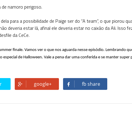
a de namoro perigoso.
dela para a possibilidade de Paige ser do
“A team”
, o que piorou qu
o deveria estar lá, afinal ele deveria estar no caixão da Ali. Isso f
esfile da CeCe.
ummer finale
. Vamos ver o que nos aguarda nesse episódio. Lembrando q
o especial de Halloween. Vale a pena dar uma conferida e se manter super 
r
google+
fb share